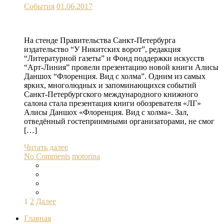
События
01.06.2017
На стенде Правительства Санкт-Петербурга
издательство “У Никитских ворот”, редакция
“Литературной газеты” и Фонд поддержки искусств
“Арт-Линия” провели презентацию новой книги Алисы
Даншох “Флоренция. Вид с холма”. Одним из самых
ярких, многолюдных и запоминающихся событий
Санкт-Петербургского международного книжного
салона стала презентация книги обозревателя «ЛГ»
Алисы Даншох «Флоренция. Вид с холма». Зал,
отведённый гостеприимными организаторами, не смог
[…]
Читать далее
No Comments
motorina
Пагинация
1
2
Далее
записей
Главная