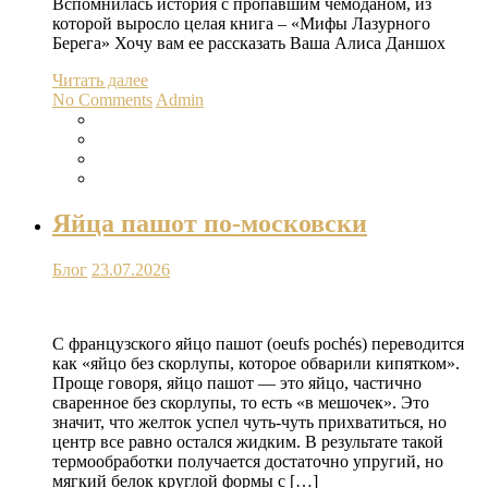
Вспомнилась история с пропавшим чемоданом, из
которой выросло целая книга – «Мифы Лазурного
Берега» Хочу вам ее рассказать Ваша Алиса Даншох
Читать далее
No Comments
Admin
Яйца пашот по-московски
Блог
23.07.2026
С французского яйцо пашот (oeufs pochés) переводится
как «яйцо без скорлупы, которое обварили кипятком».
Проще говоря, яйцо пашот — это яйцо, частично
сваренное без скорлупы, то есть «в мешочек». Это
значит, что желток успел чуть-чуть прихватиться, но
центр все равно остался жидким. В результате такой
термообработки получается достаточно упругий, но
мягкий белок круглой формы с […]