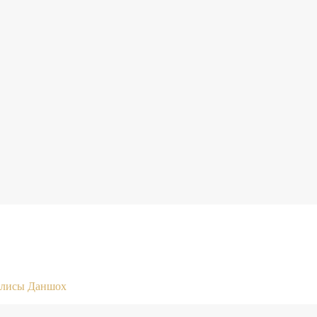
 Алисы Даншох