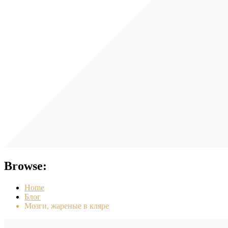
Browse:
Home
Блог
Мозги, жареные в кляре