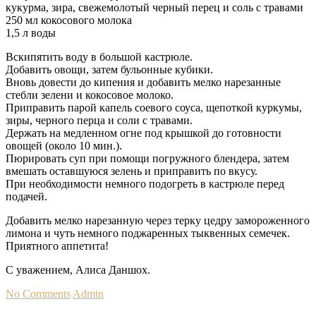
кукурма, зира, свежемолотый черный перец и соль с травами
250 мл кокосового молока
1,5 л воды
Вскипятить воду в большой кастрюле.
Добавить овощи, затем бульонные кубики.
Вновь довести до кипения и добавить мелко нарезанные
стебли зелени и кокосовое молоко.
Приправить парой капель соевого соуса, щепоткой куркумы,
зиры, черного перца и соли с травами.
Держать на медленном огне под крышкой до готовности
овощей (около 10 мин.).
Пюрировать суп при помощи погружного блендера, затем
вмешать оставшуюся зелень и приправить по вкусу.
При необходимости немного подогреть в кастрюле перед
подачей.
Добавить мелко нарезанную через терку цедру замороженного
лимона и чуть немного поджаренных тыквенных семечек.
Приятного аппетита!
С уважением, Алиса Даншох.
No Comments
Admin