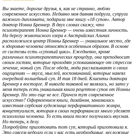
Вы знаете, дорогие друзья, я, как не странно, люблю
современное искусство. Недавно моя давняя подруга, супруга
важного дипломата, подарила мне книгу «18 супов». Автор
доктор Нонна Бреннер. В двух словах скажу, что
психотерапевт Нонна Бреннер — очень известная личность.
На берегу живописного озера в Австрийских Альпах
расположился центр Нонны Бреннер — уникальное место, где
к здоровью человека относятся особенным образом. В основе
ее системы есть «суповый цикл». Ежедневно, кроме
различных психотерапевтических процедур, она преподносит
своим гостям, которые проходят успокаивающее от стрессов
лечение, новый суп. После обеда, люди рассказывают о своих
ощущениях — вкуса, мыслей, воспоминаний, которые навеял
очередной волшебный суп. И так 18 дней. Клиенты доктора
Бреннер в восторге. Я никогда таковой не являлась, но зато у
меня теперь есть уникальная книга рецептов супов от Нонны
Бреннер. Но это еще не все. Причем тут современное
искусство? Оформлением книги, дизайном, занималась
известная сербская художница перформативного жанра,
концептуалист, которая в своих перформансах много уделяет
психологии человека. То есть книга тоже получилась вкусная.
Но теперь, к делу.
Попробуйте приготовить тот суп, который приготовила я.
Это совсем недолго если у вас есть необходимые, несложные