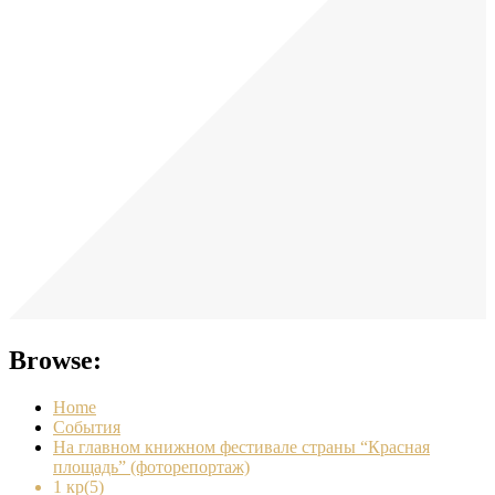
Browse:
Home
События
На главном книжном фестивале страны “Красная
площадь” (фоторепортаж)
1 кр(5)