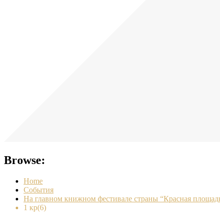
Browse:
Home
События
На главном книжном фестивале страны “Красная площадь
1 кр(6)