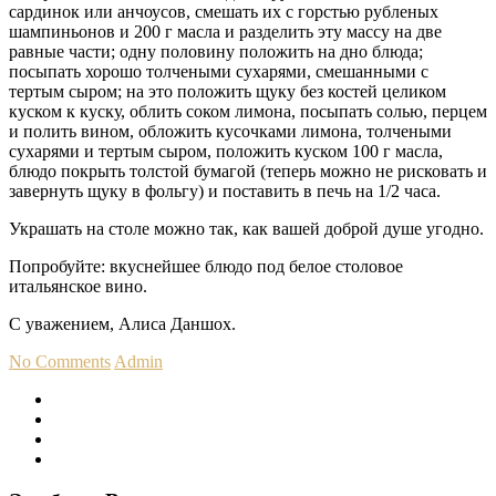
сардинок или анчоусов, смешать их с горстью рубленых
шампиньонов и 200 г масла и разделить эту массу на две
равные части; одну половину положить на дно блюда;
посыпать хорошо толчеными сухарями, смешанными с
тертым сыром; на это положить щуку без костей целиком
куском к куску, облить соком лимона, посыпать солью, перцем
и полить вином, обложить кусочками лимона, толчеными
сухарями и тертым сыром, положить куском 100 г масла,
блюдо покрыть толстой бумагой (теперь можно не рисковать и
завернуть щуку в фольгу) и поставить в печь на 1/2 часа.
Украшать на столе можно так, как вашей доброй душе угодно.
Попробуйте: вкуснейшее блюдо под белое столовое
итальянское вино.
С уважением, Алиса Даншох.
No Comments
Admin