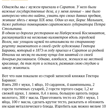
Однажды мы с мужем приехали в Саратов. У него были
важные государственные дела, а у меня личные – мне было
интересно что-то найти, узнать про своих давних предков,
жившие здесь с конца ХIХ века. Один из них, Борис Малышев,
даже работал помощником саратовского губернатора Петра
Столыпина.
В одном из дорогих ресторанов на Набережной Космонавтов,
раскинувшейся на несколько километров вдоль городской
Волги, нас угощали щукой по-итальянски по старинному
рецепту знаменитого в своей среде художника Гектора
Баракки, который в 1873-м году приехал в Саратов из родной
Италии на месяц по вызову купца для занятий со своей
дочерью рисованием. Однако, влюбился, женился на местной
красавице, да так тут и остался, развивая свою студию и
школу живописи.
Вот что нам показали из старой записной книжки Гектора
Баракки:
Взять 200 г муки, 1 яйцо, 10 сардинок, 4 шампиньона, 2
горсти толченых сухарей, 2 горсти тертого сыра; 1,2 кг
свежей щуки, 1 лимон, 0,4 л вина, большую щепоть перца
молотого, 300 г масла. Приготовить тесто из 200 г муки, 1
яйца, 100 г масла, сделать крутое тесто, раскатать и обложить
им края металлического блюда. Изрубить как можно мельче 10